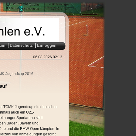
sum
Datenschutz
Einloggen
06.08.2026 02:13
TCMK-Jugendcup 2016
auf
 dem TCMK-Jugendcup ein deutsches
stmals auch ein U21-
tnanger Sportarena statt.
nden Baden, Bayern und
e-Cup und die BMW-Open kämpfen. In
 Vielzahl von Anmeldungen gesorgt