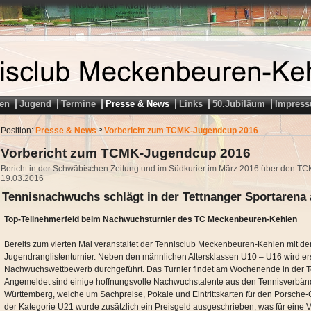
en
Jugend
Termine
Presse & News
Links
50.Jubiläum
Impres
Position:
Presse & News
Vorbericht zum TCMK-Jugendcup 2016
>
Vorbericht zum TCMK-Jugendcup 2016
Bericht in der Schwäbischen Zeitung und im Südkurier im März 2016 über den 
19.03.2016
Tennisnachwuchs schlägt in der Tettnanger Sportarena 
Top-Teilnehmerfeld beim Nachwuchsturnier des TC Meckenbeuren-Kehlen
Bereits zum vierten Mal veranstaltet der Tennisclub Meckenbeuren-Kehlen mit
Jugendranglistenturnier. Neben den männlichen Altersklassen U10 – U16 wird er
Nachwuchswettbewerb durchgeführt. Das Turnier findet am Wochenende in der Tet
Angemeldet sind einige hoffnungsvolle Nachwuchstalente aus den Tennisverbä
Württemberg, welche um Sachpreise, Pokale und Eintrittskarten für den Porsch
der Kategorie U21 wurde zusätzlich ein Preisgeld ausgeschrieben, was für eine