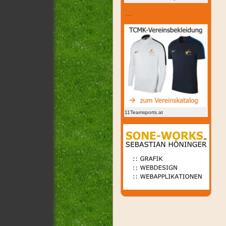
…
11Teamsports.at