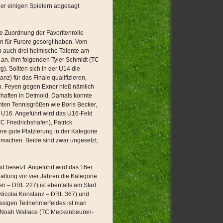
ider einigen Spielern abgesagt
die Zuordnung der Favoritenrolle
en für Furore gesorgt haben. Vom
h auch drei heimische Talente am
e an. Ihm folgenden Tyler Schmidt (TC
 Sollten sich in der U14 die
z) für das Finale qualifizieren,
en. Feyen gegen Exner hieß nämlich
haften in Detmold. Damals konnte
nten Tennisgrößen wie Boris Becker,
 U16. Angeführt wird das U16-Feld
 Friedrichshafen), Patrick
e gute Platzierung in der Kategorie
 machen. Beide sind zwar ungesetzt,
 besetzt. Angeführt wird das 16er
ltung vor vier Jahren die Kategorie
n – DRL 227) ist ebenfalls am Start
 Nicolai Konstanz – DRL 367) und
ssigen Teilnehmerfeldes ist man
ete Noah Wallace (TC Meckenbeuren-