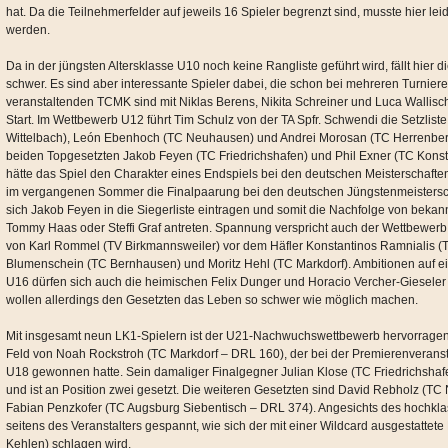
hat. Da die Teilnehmerfelder auf jeweils 16 Spieler begrenzt sind, musste hier le
werden.
Da in der jüngsten Altersklasse U10 noch keine Rangliste geführt wird, fällt hier 
schwer. Es sind aber interessante Spieler dabei, die schon bei mehreren Turnier
veranstaltenden TCMK sind mit Niklas Berens, Nikita Schreiner und Luca Wallisc
Start. Im Wettbewerb U12 führt Tim Schulz von der TA Spfr. Schwendi die Setzlist
Wittelbach), León Ebenhoch (TC Neuhausen) und Andrei Morosan (TC Herrenberg).
beiden Topgesetzten Jakob Feyen (TC Friedrichshafen) und Phil Exner (TC Konstan
hätte das Spiel den Charakter eines Endspiels bei den deutschen Meisterschaft
im vergangenen Sommer die Finalpaarung bei den deutschen Jüngstenmeistersc
sich Jakob Feyen in die Siegerliste eintragen und somit die Nachfolge von bekan
Tommy Haas oder Steffi Graf antreten. Spannung verspricht auch der Wettbewerb
von Karl Rommel (TV Birkmannsweiler) vor dem Häfler Konstantinos Ramnialis (TC
Blumenschein (TC Bernhausen) und Moritz Hehl (TC Markdorf). Ambitionen auf ein
U16 dürfen sich auch die heimischen Felix Dunger und Horacio Vercher-Gieseler
wollen allerdings den Gesetzten das Leben so schwer wie möglich machen.
Mit insgesamt neun LK1-Spielern ist der U21-Nachwuchswettbewerb hervorragend
Feld von Noah Rockstroh (TC Markdorf – DRL 160), der bei der Premierenveransta
U18 gewonnen hatte. Sein damaliger Finalgegner Julian Klose (TC Friedrichshafe
und ist an Position zwei gesetzt. Die weiteren Gesetzten sind David Rebholz (TC
Fabian Penzkofer (TC Augsburg Siebentisch – DRL 374). Angesichts des hochkla
seitens des Veranstalters gespannt, wie sich der mit einer Wildcard ausgestatt
Kehlen) schlagen wird.