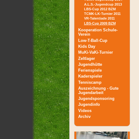
A.L.S.-Jugendcup 2013
LBS-Cup 2012 BZM
TCMK-LK-Turnier 2011
VR-Talentiade 2011
LBS-Cup 2009 BZM
Kooperation Schule-
Verein
Low-T-Ball-Cup
Kids Day
MuKi-VaKi-Turnier
Zeltlager
Jugendhütte
Ferienspiele
Kaderspieler
Tenniscamp
Auszeichnung - Gute
Jugendarbeit
Jugendsponsoring
Jugendinfo
Videos
Archiv