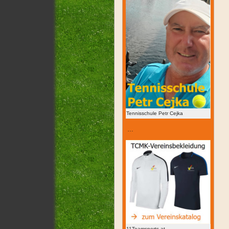
Tennisschule Petr Cejka
…
11Teamsports.at