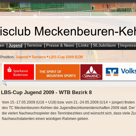
en
Jugend
Termine
Presse & News
Links
50.Jubiläum
Impres
Position:
Jugend
Turniere
LBS-Cup 2009 BZM
>
>
LBS-Cup Jugend 2009 - WTB Bezirk 8
Vom 15.-17.05.2009 (U16 + U18) bzw. vom 21.-24.05.2009 (U14 + jünger) finden 
des TC Meckenbeuren-Kehlen die Jugendbezirksmeisterschaften 2009 statt. Der Ve
die vielen Nachwuchsspieler des Tennisbezirkes und wünscht sich, dass viele Z
Nachwuchstalenten einen würdigen Rahmen geben.