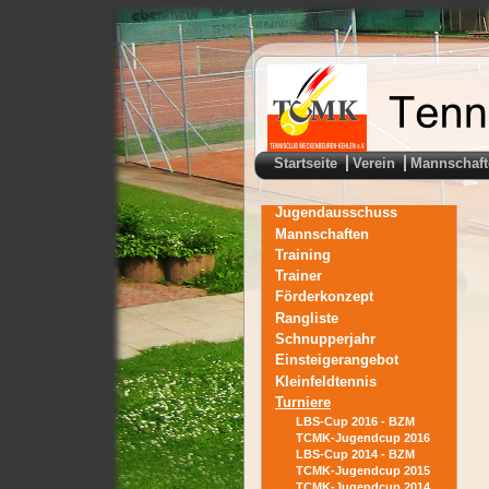
Startseite
Verein
Mannschaft
Jugendausschuss
Mannschaften
Training
Trainer
Förderkonzept
Rangliste
Schnupperjahr
Einsteigerangebot
Kleinfeldtennis
Turniere
LBS-Cup 2016 - BZM
TCMK-Jugendcup 2016
LBS-Cup 2014 - BZM
TCMK-Jugendcup 2015
TCMK-Jugendcup 2014