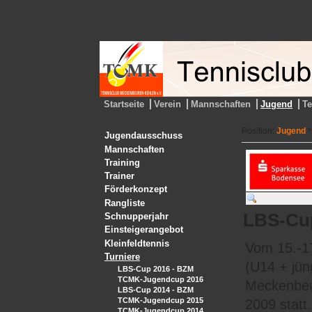
Startseite
Verein
Mannschaften
Jugend
T
Position:
Jugend
>
Jugendausschuss
Mannschaften
Training
Trainer
Förderkonzept
Rangliste
LBS-Cup
Schnupperjahr
Einsteigerangebot
Kleinfeldtennis
Vom 15.-1
Turniere
(U14 + jün
LBS-Cup 2016 - BZM
TCMK-Jugendcup 2016
Meckenbeu
LBS-Cup 2014 - BZM
TCMK-Jugendcup 2015
2009 statt
TCMK-Jugendcup 2014