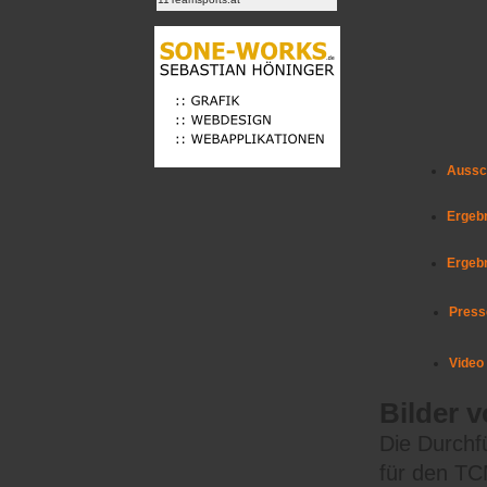
Aussc
Ergebn
Ergeb
Press
Video
Bilder 
Die Durchf
für den TCM