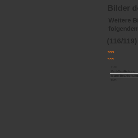
Bilder 
Weitere Bi
folgende
(116/119)
<<<
<<<
Titel:
Veröffentlichung:
letzte Bearbeitung
Info: