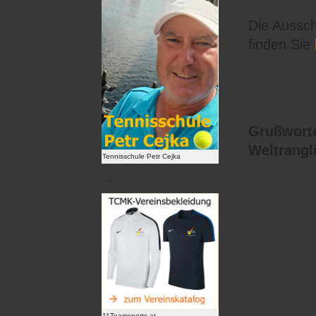
Die Aussch
finden Sie
Grußworte
Weltrangl
Tennisschule Petr Cejka
…
11Teamsports.at