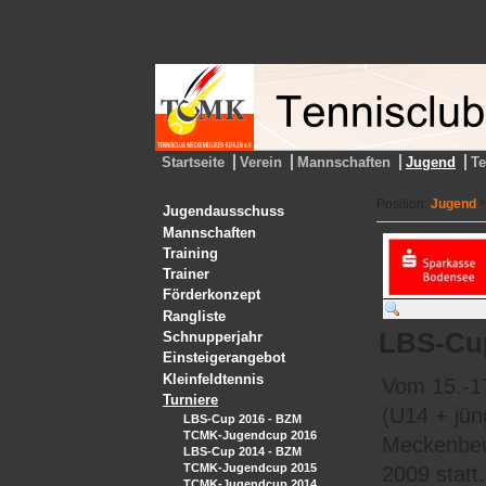
Startseite
Verein
Mannschaften
Jugend
T
Position:
Jugend
>
Jugendausschuss
Mannschaften
Training
Trainer
Förderkonzept
Rangliste
LBS-Cup
Schnupperjahr
Einsteigerangebot
Kleinfeldtennis
Vom 15.-1
Turniere
(U14 + jün
LBS-Cup 2016 - BZM
TCMK-Jugendcup 2016
Meckenbeu
LBS-Cup 2014 - BZM
TCMK-Jugendcup 2015
2009 statt
TCMK-Jugendcup 2014