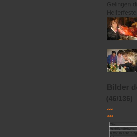
Gelingen d
Helferfeste
Bilder 
(46/136)
<<<
<<<
Titel:
Veröffentlichung:
letzte Bearbeitung