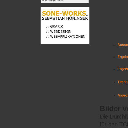
Aussc
Ergebn
Ergeb
Press
Video
Bilder 
Die Durchf
für den TCM