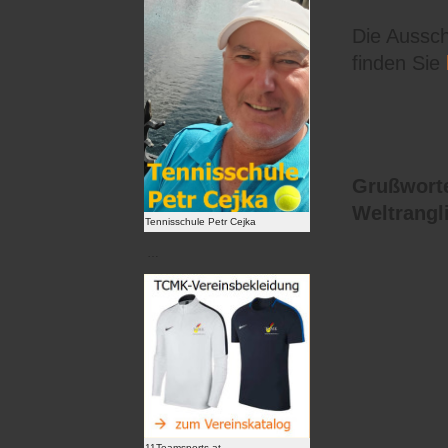
Die Aussch
finden Sie
Grußworte
Weltrangl
Tennisschule Petr Cejka
…
11Teamsports.at