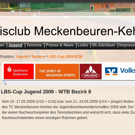
en
Jugend
Termine
Presse & News
Links
50.Jubiläum
Impres
Position:
Jugend
Turniere
LBS-Cup 2009 BZM
>
>
LBS-Cup Jugend 2009 - WTB Bezirk 8
Vom 15.-17.05.2009 (U16 + U18) bzw. vom 21.-24.05.2009 (U14 + jünger) finden 
des TC Meckenbeuren-Kehlen die Jugendbezirksmeisterschaften 2009 statt. Der Ve
die vielen Nachwuchsspieler des Tennisbezirkes und wünscht sich, dass viele Z
Nachwuchstalenten einen würdigen Rahmen geben.