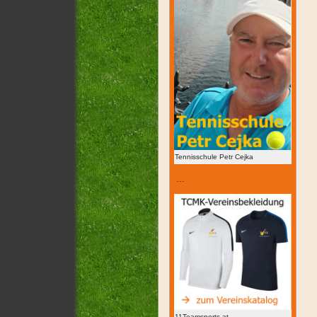
Tennisschule Petr Cejka
…
11Teamsports.at