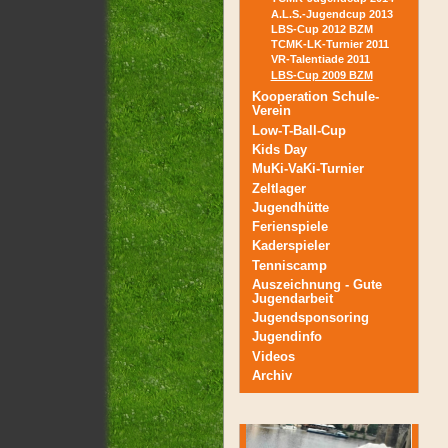
A.L.S.-Jugendcup 2013
LBS-Cup 2012 BZM
TCMK-LK-Turnier 2011
VR-Talentiade 2011
LBS-Cup 2009 BZM
Kooperation Schule-
Verein
Low-T-Ball-Cup
Kids Day
MuKi-VaKi-Turnier
Zeltlager
Jugendhütte
Ferienspiele
Kaderspieler
Tenniscamp
Auszeichnung - Gute
Jugendarbeit
Jugendsponsoring
Jugendinfo
Videos
Archiv