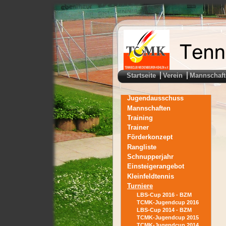
Startseite
Verein
Mannschaft
Jugendausschuss
Mannschaften
Training
Trainer
Förderkonzept
Rangliste
Schnupperjahr
Einsteigerangebot
Kleinfeldtennis
Turniere
LBS-Cup 2016 - BZM
TCMK-Jugendcup 2016
LBS-Cup 2014 - BZM
TCMK-Jugendcup 2015
TCMK-Jugendcup 2014