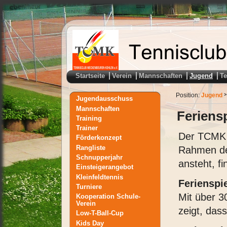
Startseite
Verein
Mannschaften
Jugend
T
Position:
Jugend
>
Jugendausschuss
Mannschaften
Feriens
Training
Trainer
Der TCMK i
Förderkonzept
Rangliste
Rahmen der
Schnupperjahr
ansteht, f
Einsteigerangebot
Kleinfeldtennis
Ferienspi
Turniere
Mit über 3
Kooperation Schule-
Verein
zeigt, das
Low-T-Ball-Cup
Kids Day