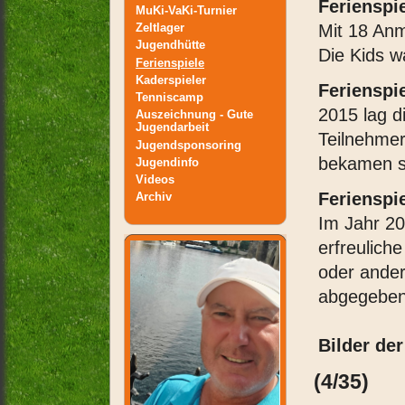
Ferienspi
MuKi-VaKi-Turnier
Zeltlager
Mit 18 An
Jugendhütte
Die Kids w
Ferienspiele
Kaderspieler
Ferienspi
Tenniscamp
2015 lag d
Auszeichnung - Gute
Jugendarbeit
Teilnehmer
Jugendsponsoring
bekamen so
Jugendinfo
Videos
Ferienspi
Archiv
Im Jahr 2
erfreulich
oder ander
abgegeben
Bilder der
(4/35)