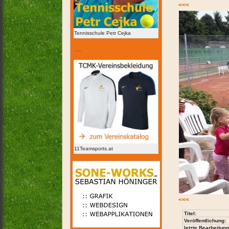
<<<
Tennisschule Petr Cejka
…
11Teamsports.at
<<<
Titel:
Veröffentlichung:
letzte Bearbeitung