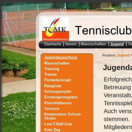
Startseite
Verein
Mannschaften
Jugend
T
Position:
Jugend
>
Jugendausschuss
Mannschaften
Jugend
Training
Trainer
Erfolgreic
Förderkonzept
Rangliste
Betreuung 
Schnupperjahr
Veranstalt
Einsteigerangebot
Tennisspie
Kleinfeldtennis
Turniere
Auch versc
Kooperation Schule-
stemmen. 
Verein
Low-T-Ball-Cup
Mitglieder
Kids Day