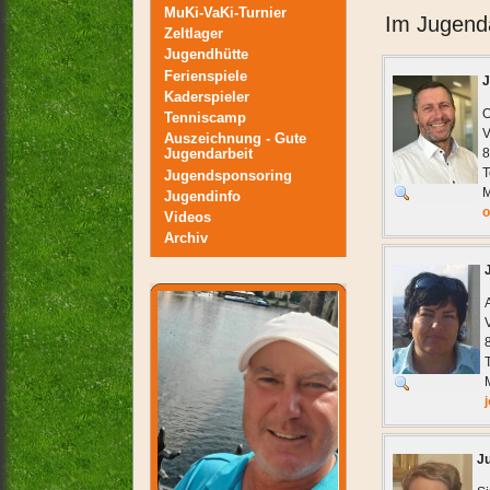
MuKi-VaKi-Turnier
Im Jugend
Zeltlager
Jugendhütte
Ferienspiele
J
Kaderspieler
O
Tenniscamp
V
Auszeichnung - Gute
Jugendarbeit
8
T
Jugendsponsoring
M
Jugendinfo
o
Videos
Archiv
J