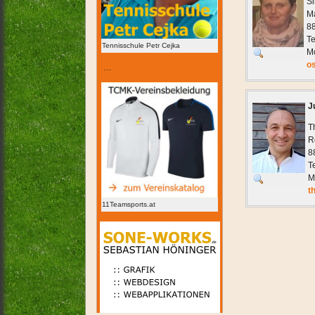
S
M
8
Te
Tennisschule Petr Cejka
M
o
…
J
T
R
8
T
M
t
11Teamsports.at