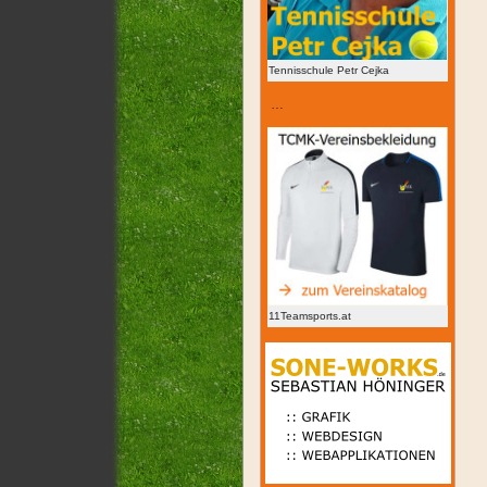
Tennisschule Petr Cejka
…
11Teamsports.at