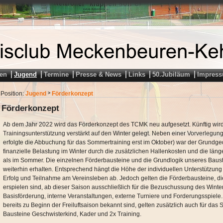
en
Jugend
Termine
Presse & News
Links
50.Jubiläum
Impres
Position:
Jugend
Förderkonzept
>
Förderkonzept
Ab dem Jahr 2022 wird das Förderkonzept des TCMK neu aufgesetzt. Künftig wir
Trainingsunterstützung verstärkt auf den Winter gelegt. Neben einer Vorverlegun
erfolgte die Abbuchung für das Sommertraining erst im Oktober) war der Grundg
finanzielle Belastung im Winter durch die zusätzlichen Hallenkosten und die läng
als im Sommer. Die einzelnen Förderbausteine und die Grundlogik unseres Baust
weiterhin erhalten. Entsprechend hängt die Höhe der individuellen Unterstützung 
Erfolg und Teilnahme am Vereinsleben ab. Jedoch gelten die Förderbausteine, d
erspielen sind, ab dieser Saison ausschließlich für die Bezuschussung des Winte
Basisförderung, interne Veranstaltungen, externe Turniere und Forderungsspiele
bereits zu Beginn der Freiluftsaison bekannt sind, gelten zusätzlich auch für das
Bausteine Geschwisterkind, Kader und 2x Training.