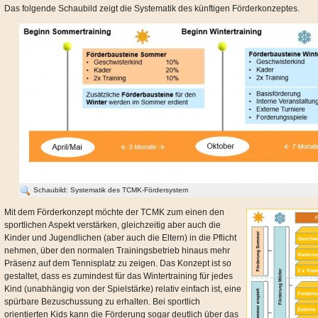
Das folgende Schaubild zeigt die Systematik des künftigen Förderkonzeptes.
Schaubild: Systematik des TCMK-Fördersystem
Mit dem Förderkonzept möchte der TCMK zum einen den
sportlichen Aspekt verstärken, gleichzeitig aber auch die
Kinder und Jugendlichen (aber auch die Eltern) in die Pflicht
nehmen, über den normalen Trainingsbetrieb hinaus mehr
Präsenz auf dem Tennisplatz zu zeigen. Das Konzept ist so
gestaltet, dass es zumindest für das Wintertraining für jedes
Kind (unabhängig von der Spielstärke) relativ einfach ist, eine
spürbare Bezuschussung zu erhalten. Bei sportlich
orientierten Kids kann die Förderung sogar deutlich über das