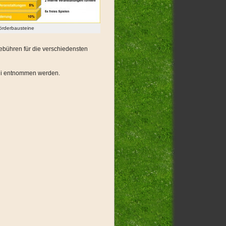
örderbausteine
ebühren für die verschiedensten
tei entnommen werden.