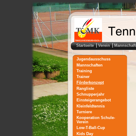
Startseite
Verein
Mannschaft
Jugendausschuss
Mannschaften
Training
Trainer
Förderkonzept
Rangliste
Schnupperjahr
Einsteigerangebot
Kleinfeldtennis
Turniere
Kooperation Schule-
Verein
Low-T-Ball-Cup
Kids Day