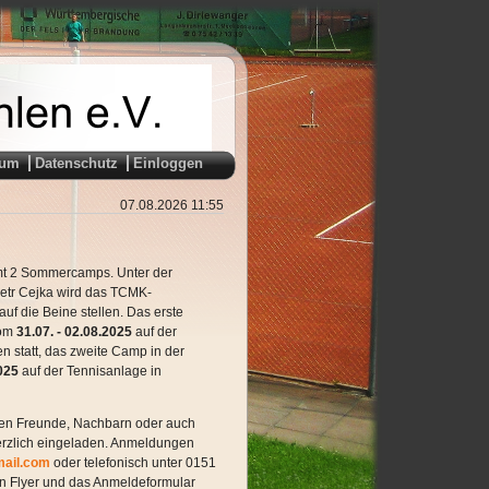
sum
Datenschutz
Einloggen
07.08.2026 11:55
mt 2 Sommercamps. Unter der
Petr Cejka wird das TCMK-
uf die Beine stellen. Das erste
vom
31.07. - 02.08.2025
auf der
 statt, das zweite Camp in der
025
auf der Tennisanlage in
en Freunde, Nachbarn oder auch
herzlich eingeladen. Anmeldungen
mail.com
oder telefonisch unter 0151
en Flyer und das Anmeldeformular