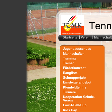
Startseite
Verein
Mannschaft
Jugendausschuss
Mannschaften
Training
Trainer
Förderkonzept
Rangliste
Schnupperjahr
Einsteigerangebot
Kleinfeldtennis
Turniere
Kooperation Schule-
Verein
Low-T-Ball-Cup
Kids Day