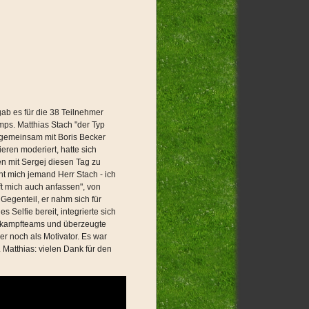
ab es für die 38 Teilnehmer
s. Matthias Stach "der Typ
gemeinsam mit Boris Becker
ren moderiert, hatte sich
 mit Sergej diesen Tag zu
nt mich jemand Herr Stach - ich
rft mich auch anfassen", von
 Gegenteil, er nahm sich für
des Selfie bereit, integrierte sich
tkampfteams und überzeugte
r noch als Motivator. Es war
Matthias: vielen Dank für den