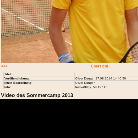
<<<
Übersicht
Titel:
Veröffentlichung:
Oliver Dunger 17.08.2014 14:40:58
letzte Bearbeitung:
Oliver Dunger
Info:
640x480px, 50.497 kb
Video des Sommercamp 2013