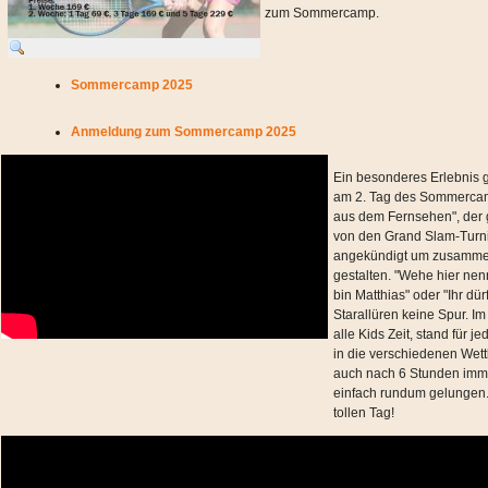
zum Sommercamp.
Sommercamp 2025
Anmeldung zum Sommercamp 2025
Ein besonderes Erlebnis g
am 2. Tag des Sommercamp
aus dem Fernsehen", der 
von den Grand Slam-Turnie
angekündigt um zusammen
gestalten. "Wehe hier nen
bin Matthias" oder "Ihr dü
Starallüren keine Spur. Im
alle Kids Zeit, stand für je
in die verschiedenen Wet
auch nach 6 Stunden imme
einfach rundum gelungen. 
tollen Tag!