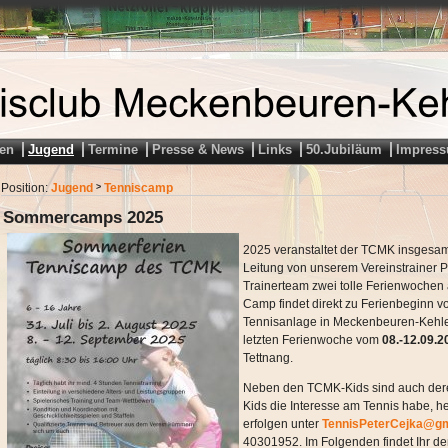
en
Jugend
Termine
Presse & News
Links
50.Jubiläum
Impres
Position:
Jugend
Tenniscamp
>
Sommercamps 2025
2025 veranstaltet der TCMK insgesa
Leitung von unserem Vereinstrainer 
Trainerteam zwei tolle Ferienwochen a
Camp findet direkt zu Ferienbeginn 
Tennisanlage in Meckenbeuren-Kehlen
letzten Ferienwoche vom
08.-12.09.2
Tettnang.
Neben den TCMK-Kids sind auch der
Kids die Interesse am Tennis habe, 
erfolgen unter
TennisPeterCejka@g
40301952. Im Folgenden findet Ihr d